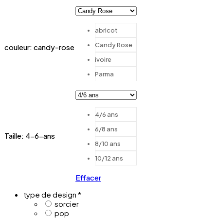
abricot
Candy Rose
couleur
:
candy-rose
ivoire
Parma
4/6 ans
6/8 ans
Taille
:
4-6-ans
8/10 ans
10/12 ans
Effacer
type de design
*
sorcier
pop