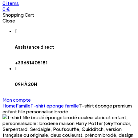
0
items
0
€
Shopping Cart
Close
Assistance direct
+33651405181
09H À 20H
Mon compte
Home
Famille
T-shirt éponge famille
T-shirt éponge premium
enfant fille personnalisé brodé