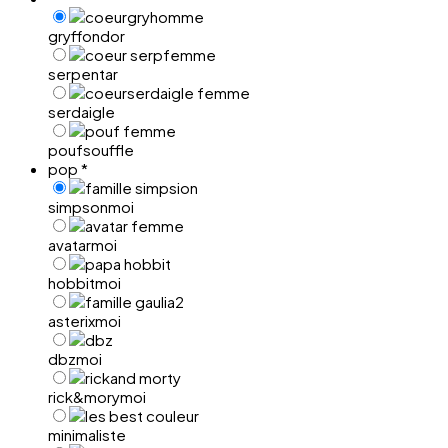
gryffondor
serpentar
serdaigle
poufsouffle
pop
*
simpsonmoi
avatarmoi
hobbitmoi
asterixmoi
dbzmoi
rick&morymoi
minimaliste