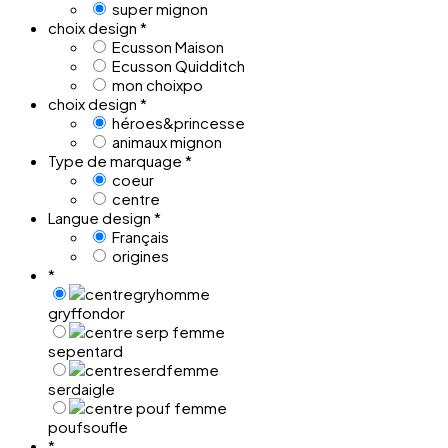
super mignon
choix design
*
Ecusson Maison
Ecusson Quidditch
mon choixpo
choix design
*
héroes&princesse
animaux mignon
Type de marquage
*
coeur
centre
Langue design
*
Français
origines
*
gryffondor
sepentard
serdaigle
poufsoufle
*