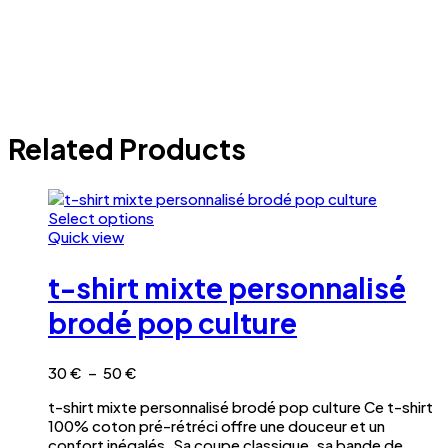
Enregistrer mon nom, mon e-mail et mon site dans le
navigateur pour mon prochain commentaire.
Related Products
Select options
Ce
Quick view
produit
a
t-shirt mixte personnalisé
plusieurs
variations.
brodé pop culture
Les
options
peuvent
Plage
30
€
–
50
€
être
de
t-shirt mixte personnalisé brodé pop culture Ce t-shirt
choisies
prix :
100% coton pré-rétréci offre une douceur et un
sur
30 €
confort inégalés. Sa coupe classique, sa bande de
la
à