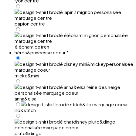
lyon centre
papion centre
éléphant cetren
héros&princesse coeur
*
micke&mini
anna&elsa
lilo&stitch
pluto&dingo