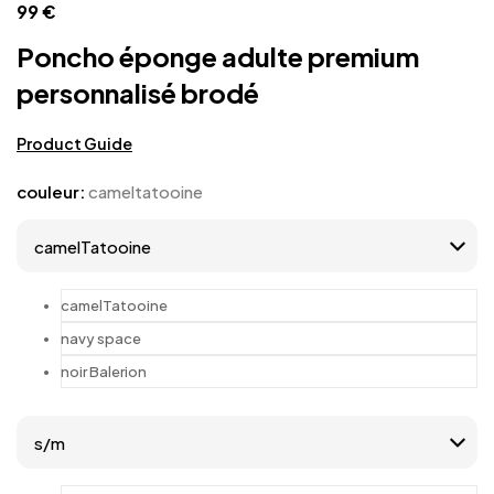
99
€
Poncho éponge adulte premium
personnalisé brodé
Product Guide
couleur
:
cameltatooine
camelTatooine
navy space
noir Balerion