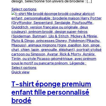
design. Sélectionne ton univers de broderie : […]
Select options
Ce
produit
a
plusieurs
variations.
Les
options
peuvent
être
choisies
sur
la
page
Select options
du
Ce
Quick view
produit
produit
a
T-shirt éponge premium
plusieurs
variations.
enfant fille personnalisé
Les
brodé
options
peuvent