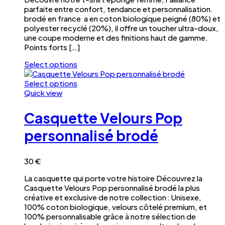
du
parfaite entre confort, tendance et personnalisation.
produit
brodé en france a en coton biologique peigné (80%) et
polyester recyclé (20%), il offre un toucher ultra-doux,
une coupe moderne et des finitions haut de gamme.
Points forts […]
Select options
Ce
produit
Select options
a
Ce
Quick view
plusieurs
produit
variations.
a
Casquette Velours Pop
Les
plusieurs
options
variations.
personnalisé brodé
peuvent
Les
être
options
choisies
peuvent
30
€
sur
être
La casquette qui porte votre histoire Découvrez la
la
choisies
Casquette Velours Pop personnalisé brodé la plus
page
sur
créative et exclusive de notre collection : Unisexe,
du
la
100% coton biologique, velours côtelé premium, et
produit
page
100% personnalisable grâce à notre sélection de
du