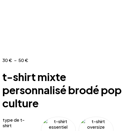
Plage
30
€
–
50
€
de
prix :
t-shirt mixte
30 €
à
personnalisé brodé pop
50 €
culture
type de t-
shirt