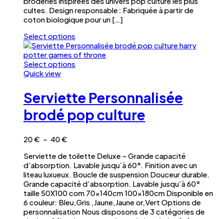
broderies inspirées des univers pop culture les plus
produit
cultes. Design responsable : Fabriquée à partir de
coton biologique pour un […]
Select options
Ce
produit
a
Select options
plusieurs
Ce
Quick view
variations.
produit
Les
a
Serviette Personnalisée
options
plusieurs
peuvent
variations.
brodé pop culture
être
Les
choisies
options
sur
peuvent
Plage
20
€
–
40
€
la
être
de
Serviette de toilette Deluxe – Grande capacité
page
choisies
prix :
d’absorption. Lavable jusqu’à 60°. Finition avec un
du
sur
20 €
liteau luxueux. Boucle de suspension Douceur durable.
produit
la
à
Grande capacité d’absorption. Lavable jusqu’à 60°
page
40 €
taille 50X100 com 70x140cm 100x180cm Disponible en
du
6 couleur: Bleu,Gris ,Jaune,Jaune or,Vert Options de
produit
personnalisation Nous disposons de 3 catégories de