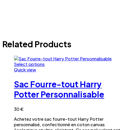
Enregistrer mon nom, mon e-mail et mon site dans le
navigateur pour mon prochain commentaire.
Related Products
Select options
Ce
Quick view
produit
a
Sac Fourre-tout Harry
plusieurs
variations.
Potter Personnalisable
Les
options
peuvent
30
€
être
Achetez votre sac fourre-tout Harry Potter
choisies
personnalisé, confectionné en coton canvas
sur
écologique et ultra-résistant. Ce sac polyvalent est
la