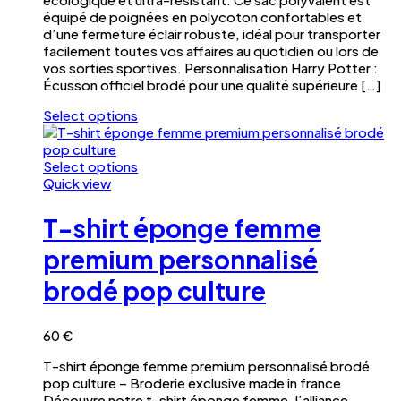
équipé de poignées en polycoton confortables et
page
d’une fermeture éclair robuste, idéal pour transporter
du
facilement toutes vos affaires au quotidien ou lors de
produit
vos sorties sportives. Personnalisation Harry Potter :
Écusson officiel brodé pour une qualité supérieure […]
Select options
Ce
produit
a
Select options
plusieurs
Ce
Quick view
variations.
produit
Les
a
T-shirt éponge femme
options
plusieurs
peuvent
variations.
premium personnalisé
être
Les
brodé pop culture
choisies
options
sur
peuvent
la
être
page
choisies
60
€
du
sur
T-shirt éponge femme premium personnalisé brodé
produit
la
pop culture – Broderie exclusive made in france
page
Découvre notre t-shirt éponge femme, l’alliance