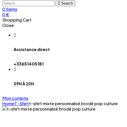
Search
0
items
0
€
Shopping Cart
Close
Assistance direct
+33651405181
09H À 20H
Mon compte
Home
T-Shirt
t-shirt mixte personnalisé brodé pop culture