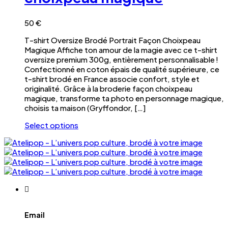
la
peuvent
page
être
du
choisies
50
€
produit
sur
T-shirt Oversize Brodé Portrait Façon Choixpeau
la
Magique Affiche ton amour de la magie avec ce t-shirt
page
oversize premium 300g, entièrement personnalisable !
du
Confectionné en coton épais de qualité supérieure, ce
produit
t-shirt brodé en France associe confort, style et
originalité. Grâce à la broderie façon choixpeau
magique, transforme ta photo en personnage magique,
choisis ta maison (Gryffondor, […]
Select options
Ce
produit
a
plusieurs
variations.
Les
options
peuvent
être
Email
choisies