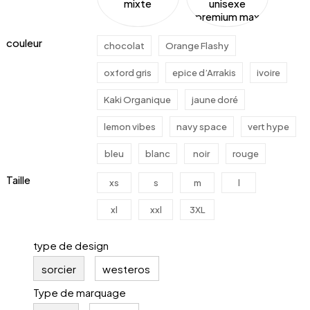
couleur
chocolat
Orange Flashy
oxford gris
epice d’Arrakis
ivoire
Kaki Organique
jaune doré
lemon vibes
navy space
vert hype
bleu
blanc
noir
rouge
Taille
xs
s
m
l
xl
xxl
3XL
type de design
sorcier
westeros
Type de marquage