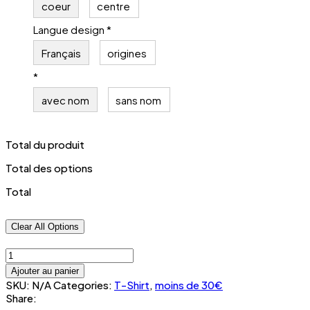
coeur
centre
Langue design
*
Français
origines
*
avec nom
sans nom
Total du produit
Total des options
Total
Clear All Options
t-
shirt
Ajouter au panier
mixte
SKU:
N/A
Categories:
T-Shirt
,
moins de 30€
personnalisé
Share:
brodé