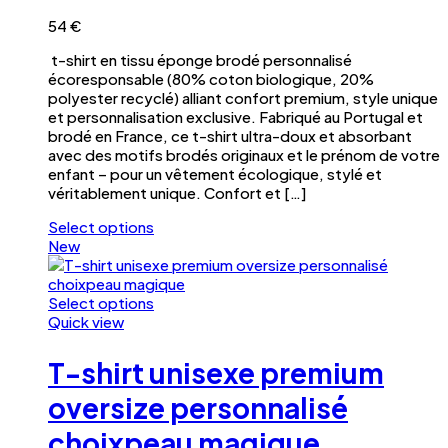
être
choisies
54
€
sur
t-shirt en tissu éponge brodé personnalisé
la
écoresponsable (80% coton biologique, 20%
page
polyester recyclé) alliant confort premium, style unique
du
et personnalisation exclusive. Fabriqué au Portugal et
produit
brodé en France, ce t-shirt ultra-doux et absorbant
avec des motifs brodés originaux et le prénom de votre
enfant – pour un vêtement écologique, stylé et
véritablement unique. Confort et […]
Select options
Ce
New
produit
a
plusieurs
Select options
variations.
Ce
Quick view
Les
produit
options
a
T-shirt unisexe premium
peuvent
plusieurs
être
variations.
oversize personnalisé
choisies
Les
choixpeau magique
sur
options