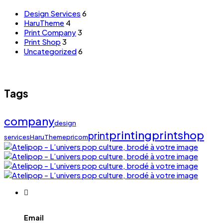
Design Services
6
HaruTheme
4
Print Company
3
Print Shop
3
Uncategorized
6
Tags
company
design
printing
printshop
print
services
HaruTheme
pricom
Email