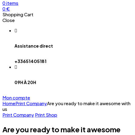
0
items
0
€
Shopping Cart
Close
Assistance direct
+33651405181
09H À 20H
Mon compte
Home
Print Company
Are you ready to make it awesome with
us
Print Company
Print Shop
Are you ready to make it awesome