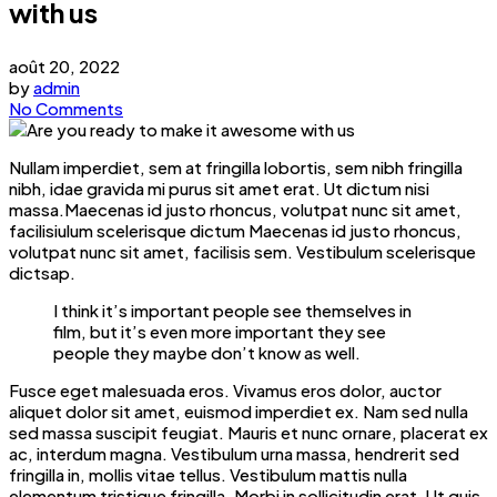
with us
août 20, 2022
by
admin
No Comments
Nullam imperdiet, sem at fringilla lobortis, sem nibh fringilla
nibh, idae gravida mi purus sit amet erat. Ut dictum nisi
massa.Maecenas id justo rhoncus, volutpat nunc sit amet,
facilisiulum scelerisque dictum Maecenas id justo rhoncus,
volutpat nunc sit amet, facilisis sem. Vestibulum scelerisque
dictsap.
I think it’s important people see themselves in
film, but it’s even more important they see
people they maybe don’t know as well.
Fusce eget malesuada eros. Vivamus eros dolor, auctor
aliquet dolor sit amet, euismod imperdiet ex. Nam sed nulla
sed massa suscipit feugiat. Mauris et nunc ornare, placerat ex
ac, interdum magna. Vestibulum urna massa, hendrerit sed
fringilla in, mollis vitae tellus. Vestibulum mattis nulla
elementum tristique fringilla. Morbi in sollicitudin erat. Ut quis