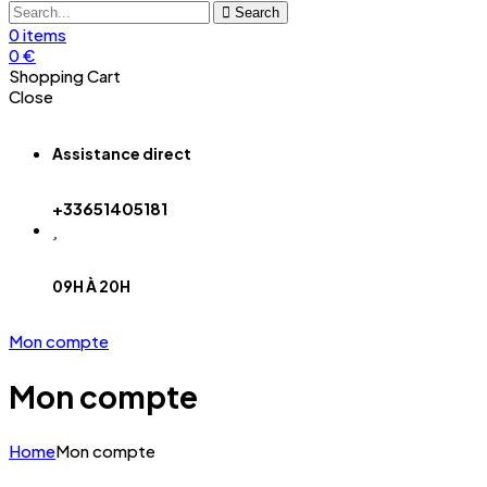
Search
0
items
0
€
Shopping Cart
Close
Assistance direct
+33651405181
09H À 20H
Mon compte
Mon compte
Home
Mon compte